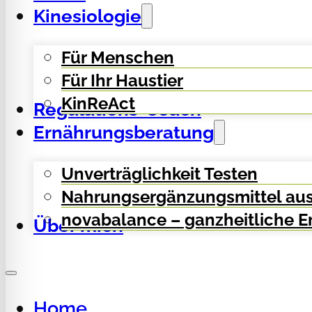
Kinesiologie
Für Menschen
Für Ihr Haustier
KinReAct
Regulations-Coach
Ernährungsberatung
Unverträglichkeit Testen
Nahrungsergänzungsmittel aus
novabalance – ganzheitliche 
Über mich
Home